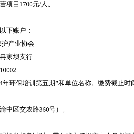
营项目
1700
元/人。
以下账户：
保护产业协会
冉家坝支行
10002
4
年环保培训第五期”和单位名称。缴费截止时
渝中区交农路
360
号）。