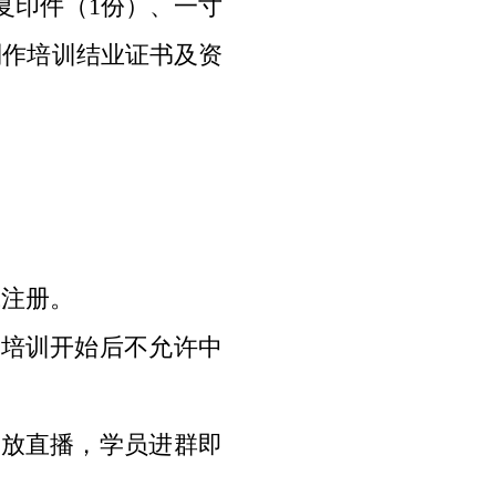
复印件（
1
份）、一寸
制作培训结业证书及资
。
。
成注册。
培训开始后不允许中
放直播，学员进群即